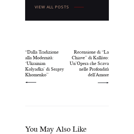
VIEW ALL POSTS
Navigazione
articoli
PREV POST
NEXT POST
“Dalla Tradizione
Recensione di “La
alla Modernità:
Chiave” di Kallísto:
‘Ukrainian
Un’Opera che Scava
Kolyadka’ di Sergey
nelle Profondità
Khomenko”
dell’Amore
You May Also Like