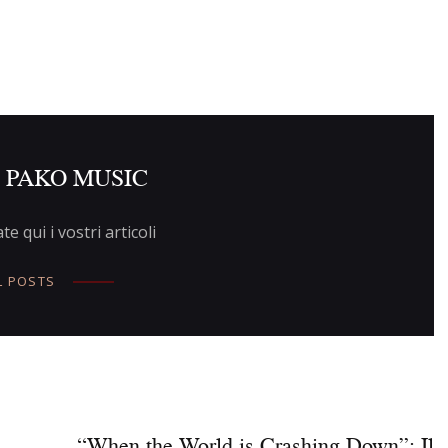
t PAKO MUSIC
te qui i vostri articoli
L POSTS
e
NEXT POST
“When the World is Crashing Down”: Il