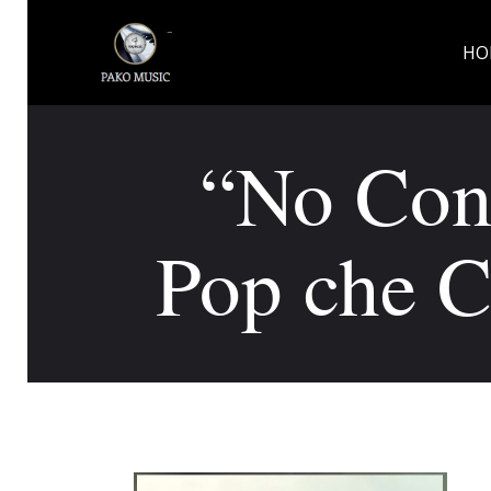
HO
“No Cont
Pop che C