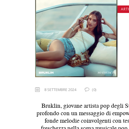
ART
8 SETTEMBRE 2024
(0)
Bruklin, giovane artista pop degli St
profondo con un messaggio di empowe
fonde melodie coinvolgenti con test
freschezza nella scena musicale pop