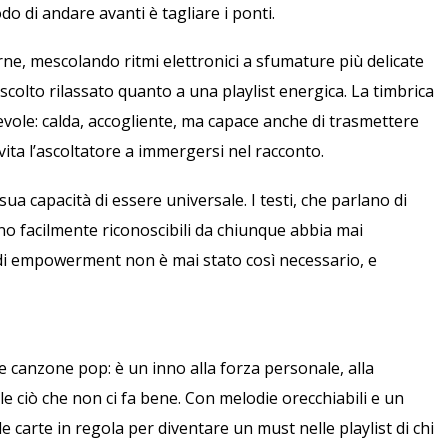
o di andare avanti è tagliare i ponti.
e, mescolando ritmi elettronici a sfumature più delicate
colto rilassato quanto a una playlist energica. La timbrica
evole: calda, accogliente, ma capace anche di trasmettere
ita l’ascoltatore a immergersi nel racconto.
sua capacità di essere universale. I testi, che parlano di
sono facilmente riconoscibili da chiunque abbia mai
 di empowerment non è mai stato così necessario, e
e canzone pop: è un inno alla forza personale, alla
palle ciò che non ci fa bene. Con melodie orecchiabili e un
carte in regola per diventare un must nelle playlist di chi