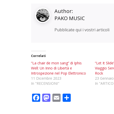
Author:
PAKO MUSIC
Pubblicate qui i vostri articoli
Correlati
“La chair de mon sang” di Iphis
“Let It Slid
Well: Un Inno di Libertà e
Viaggio Ser
Introspezione nel Pop Elettronico
Rock
11 Dicembre 2023
23 Gennaio
In "RECENSIONI"
In "ARTICO
F
M
E
C
ac
as
m
o
e
to
ai
n