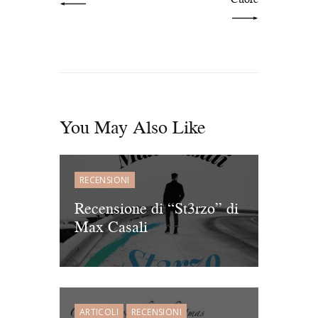
You May Also Like
RECENSIONI
Recensione di “St3rzo” di
Max Casali
ARTICOLI
RECENSIONI