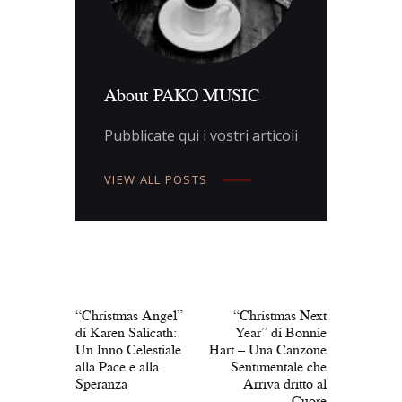
About PAKO MUSIC
Pubblicate qui i vostri articoli
VIEW ALL POSTS
Navigazione
articoli
PREV POST
NEXT POST
“Christmas Angel”
“Christmas Next
di Karen Salicath:
Year” di Bonnie
Un Inno Celestiale
Hart – Una Canzone
alla Pace e alla
Sentimentale che
Speranza
Arriva dritto al
Cuore