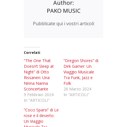
Author:
PAKO MUSIC
Pubblicate qui i vostri articoli
Correlati
“The One That
“Oregon Shores” di
Doesn’t Sleep at
Dirk Garner: Un
Night” di Otto
Viaggio Musicale
Rissanen: Una
Tra Funk, Jazz e
Ninna Nanna
Folk
Sconcertante
26 Marzo 2024
9 Febbraio 2024
In "ARTICOLI"
In "ARTICOLI"
“Cocci Sparsi” di Le
rose e il deserto:
Un Viaggio
Musicale Tra