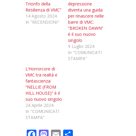
Trionfo della
depressione
Resilienza di VMC”
diventa una guida
14 Agosto 2024
per rinascere nelle
In "RECENSIONI"
barre di VMC:
“BROKEN DAWN”
è il suo nuovo
singolo
9 Luglio 2024
In "COMUNICATI
STAMPA"
L’Horrorcore di
VMC tra realtà e
fantascienza:
“NELLIE (FROM
HILL HOUSE)” è il
suo nuovo singolo
24 Aprile 2024
In "COMUNICATI
STAMPA"
F
M
E
C