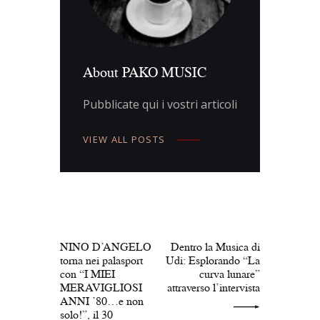
About PAKO MUSIC
Pubblicate qui i vostri articoli
VIEW ALL POSTS
Navigazione
articoli
PREV POST
NEXT POST
NINO D’ANGELO
Dentro la Musica di
torna nei palasport
Udi: Esplorando “La
con “I MIEI
curva lunare”
MERAVIGLIOSI
attraverso l’intervista
ANNI ’80…e non
solo!”, il 30